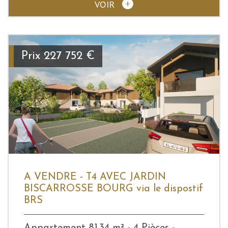
VOIR
Prix
227 752
€
A VENDRE - T4 AVEC JARDIN
BISCARROSSE BOURG via le dispostif
BRS
Appartement 81.34 m² - 4 Pièces -