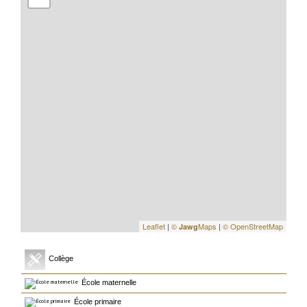
Leaflet
|
©
Maps
|
© OpenStreetMap
Jawg
Collège
École maternelle
École primaire