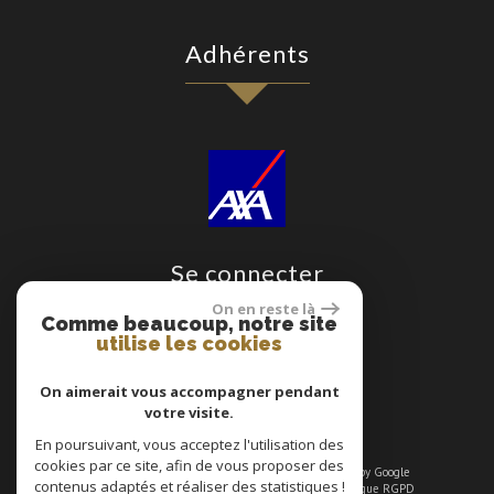
adhérents
se connecter
On en reste là
Comme beaucoup, notre site
utilise les cookies
On aimerait vous accompagner pendant
Espace propriétaire
votre visite.
En poursuivant, vous acceptez l'utilisation des
cookies par ce site, afin de vous proposer des
© 2026 | Tous droits réservés | Traduction powered by Google
contenus adaptés et réaliser des statistiques !
Plan du site
-
Mentions légales
-
Liens
-
Admin
-
Politique RGPD